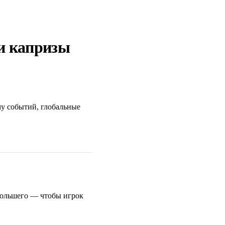
 и капризы
му событий, глобальные
большего — чтобы игрок