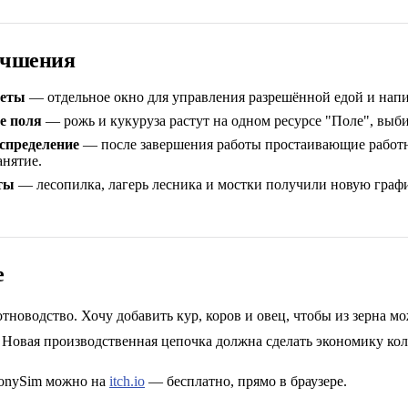
учшения
иеты
— отдельное окно для управления разрешённой едой и нап
е поля
— рожь и кукуруза растут на одном ресурсе "Поле", выб
спределение
— после завершения работы простаивающие работ
анятие.
ты
— лесопилка, лагерь лесника и мостки получили новую графи
е
новодство. Хочу добавить кур, коров и овец, чтобы из зерна м
 Новая производственная цепочка должна сделать экономику ко
onySim можно на
itch.io
— бесплатно, прямо в браузере.