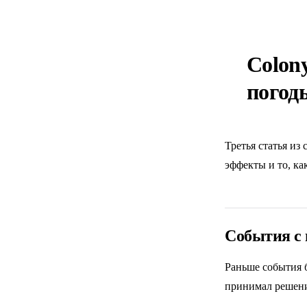
Colon
погод
Третья статья из
эффекты и то, ка
События с
Раньше события 
принимал решени