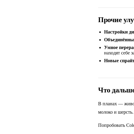
Прочие ул
Настройки д
Объединённы
Умное перера
находят себе з
Новые спрай
Что дальш
В планах — живот
молоко и шерсть.
Попробовать Col