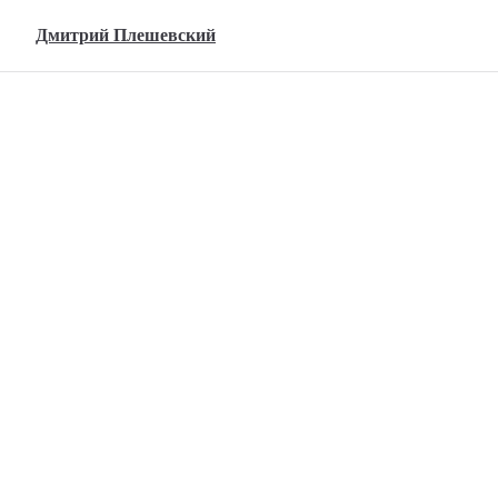
Skip to content
Дмитрий Плешевский