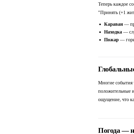
Теперь каждое со
"Принять (+1 жит
Караван
— пр
Находка
— слу
Пожар
— гори
Глобальны
Многие события 
положительные и
ощущение, что к
Погода — н