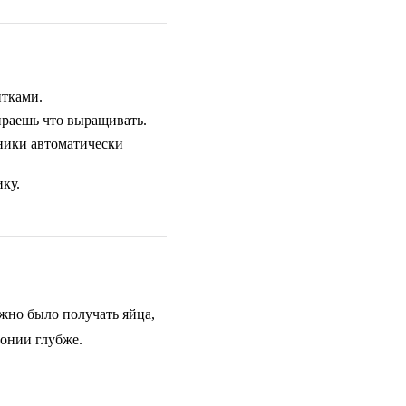
итками.
ираешь что выращивать.
ники автоматически
ку.
ожно было получать яйца,
лонии глубже.